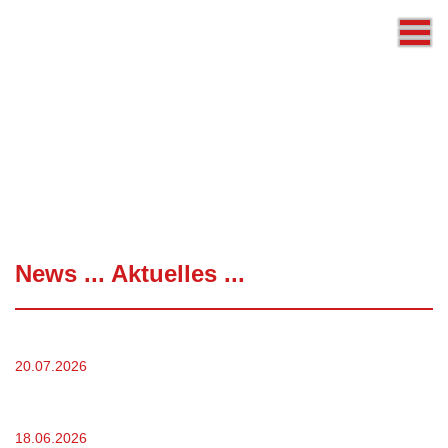
News ... Aktuelles ...
Nachruf - Alexander Mattes
20.07.2026
Anmeldezeitraum E-Dartliga Donnerstag Runde 44,
2026-2
18.06.2026