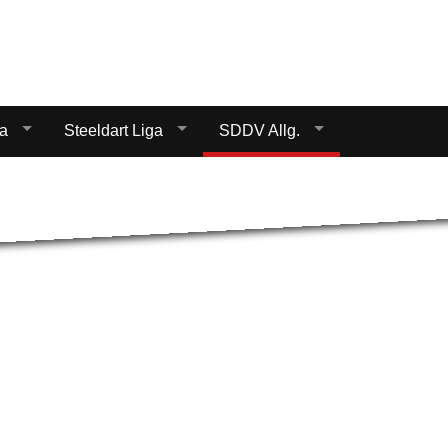
Startseite
Donnerstag Lig
ga
Steeldart Liga
SDDV Allg.
Samstag Liga
Steeldart Liga
SDDV Allg.
Impressum
Datenschutz