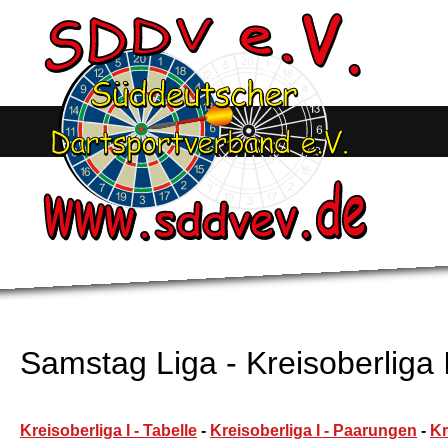
Samstag Liga - Kreisoberliga I
Kreisoberliga I - Tabelle
-
Kreisoberliga I - Paarungen
-
Kr