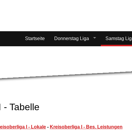
Startseite
Donnerstag Liga
Samstag Li
 - Tabelle
eisoberliga I - Lokale
-
Kreisoberliga I - Bes. Leistungen