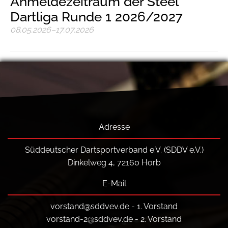
Anmeldezeitraum der Steel
Dartliga Runde 1 2026/2027
08.05.2026–17.07.2026
Adresse
Süddeutscher Dartsportverband e.V. (SDDV e.V.)
Dinkelweg 4, 72160 Horb
E-Mail
vorstand@sddvev.de
- 1. Vorstand
vorstand-2@sddvev.de
- 2. Vorstand