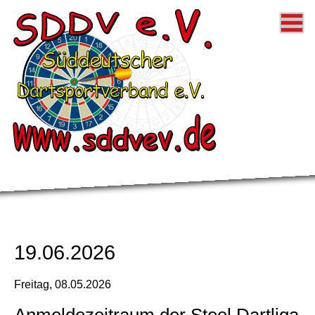
Startseite
Donnerstag 
Samstag Li
Steeldart Li
SDDV Allg.
Impressum
19.06.2026
Datenschut
Freitag,
08.05.2026
Anmeldezeitraum der Steel Dartliga