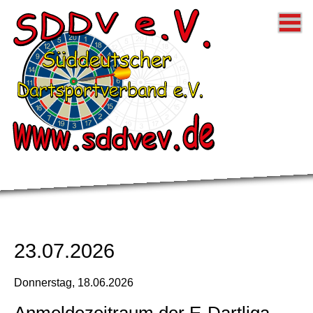
Startseite
Donnerstag 
Samstag Li
Steeldart Li
SDDV Allg.
Impressum
23.07.2026
Datenschut
Donnerstag,
18.06.2026
Anmeldezeitraum der E-Dartliga