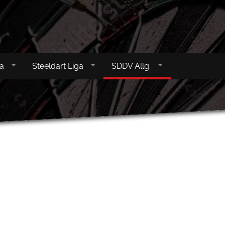
Startseite
Donnerstag Li
ga
Steeldart Liga
SDDV Allg.
Samstag Liga
Steeldart Liga
SDDV Allg.
Impressum
Datenschutz