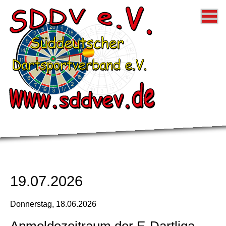
Startseite
Donnerstag 
Samstag Li
Steeldart Li
SDDV Allg.
Impressum
19.07.2026
Datenschut
Donnerstag,
18.06.2026
Anmeldezeitraum der E-Dartliga