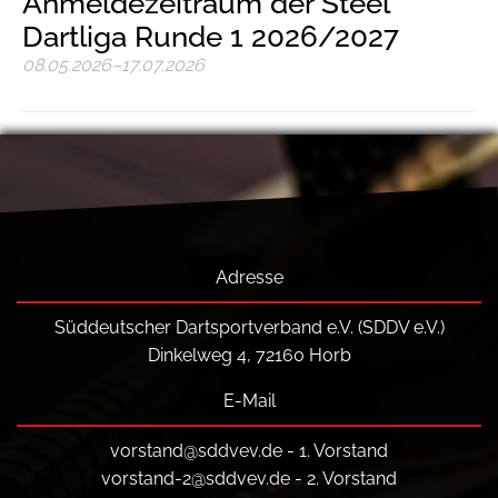
Anmeldezeitraum der Steel
Dartliga Runde 1 2026/2027
08.05.2026–17.07.2026
Adresse
Süddeutscher Dartsportverband e.V. (SDDV e.V.)
Dinkelweg 4, 72160 Horb
E-Mail
vorstand@sddvev.de
- 1. Vorstand
vorstand-2@sddvev.de
- 2. Vorstand