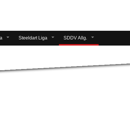
Startseite
Donnerstag Lig
ga
Steeldart Liga
SDDV Allg.
Samstag Liga
Steeldart Liga
SDDV Allg.
Impressum
Datenschutz